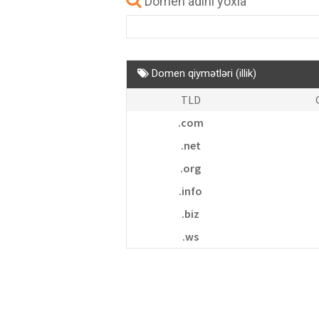
Domen adını yoxla
Domen qiymətləri (illik)
TLD
.com
.net
.org
.info
.biz
.ws