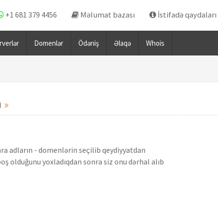
+1 681 379 4456
Məlumat bazası
İstifadə qaydaları
rverlər
Domenlər
Ödəniş
Əlaqə
Whois
n
ra adların - domenlərin seçilib qeydiyyatdan
boş olduğunu yoxladıqdan sonra siz onu dərhal alıb