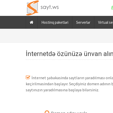
Hostinq paketləri
Serverlər
Virtual se
İnternetdə özünüzə ünvan alı
İnternet şəbəkəsində saytların yaradılması onla
keçirilməsindən başlayır. Seçdiyiniz domen adının 
saytınızın yaradılmasına başlaya bilərsiniz.