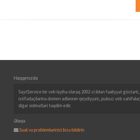
Haqqımızda
SaytService bir veb layihə olaraq 2002-ci ildən fəaliyyət göstərir
istifadəçilərinə domen adlarının qeydiyyatı, pulsuz veb səhifələr
digər xidmətləri təqdim edir.
Əlaqə
Sual və problemlərinizi bizə bildirin