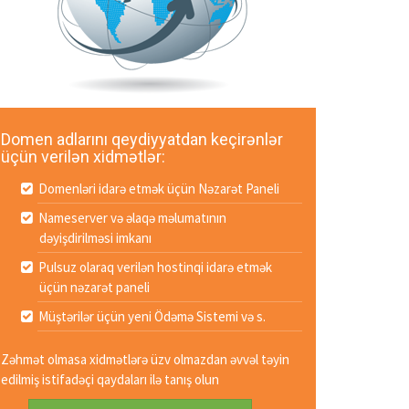
Domen adlarını qeydiyyatdan keçirənlər
üçün verilən xidmətlər:
Domenləri idarə etmək üçün Nəzarət Paneli
Nameserver və əlaqə məlumatının
dəyişdirilməsi imkanı
Pulsuz olaraq verilən hostinqi idarə etmək
üçün nəzarət paneli
Müştərilər üçün yeni Ödəmə Sistemi və s.
Zəhmət olmasa xidmətlərə üzv olmazdan əvvəl təyin
edilmiş istifadəçi qaydaları ilə tanış olun