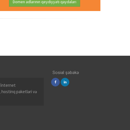
Domen adlarının qeydiyyatı qaydaları
Sosial şəbəkə
, İnternet
, hostinq paketləri və