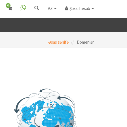
0
AZ
Şəxsi hesab
Əsas səhifə
Domenlər