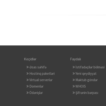
Keçidlər
Faydalı
Əsas səhifə
İstifadəçilər bölməsi
Hostinq paketləri
Yeni qeydiyyat
Virtual serverlər
Məktub göndər
Domenlər
WHOIS
Ödənişlər
Şifrənin bərpası